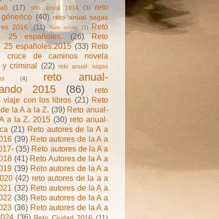
reto
al)
(17)
reto anual 1914
(3)
 génerico
(40)
reto anual sagas
Reto
ares 2016.
(11)
Reto anual-
(1)
- 25 españoles.
(26)
Reto
- 25 españoles.2015
(33)
Reto
l- cruce de caminos novela
 y criminal
(22)
reto anual- sagas
reto anual-
es
(4)
ando 2015
(86)
reto
 viaje con los libros
(21)
Reto
de la A a la Z.
(39)
Reto anual-
 A a la Z. 2015
(30)
reto anual-
ica
(21)
Reto autores de la A a
2016
(39)
Reto autores de la A a
017-
(35)
Reto autores de la A a
2018
(41)
Reto Autores de la A a
2019
(39)
Reto autores de la A a
2020
(42)
reto autores de la a a
2021
(32)
Reto autores de la A a
2022
(38)
Reto autores de la A a
2023
(36)
Reto autores de la A a
2024
(36)
Reto Ciudad 2016
(11)