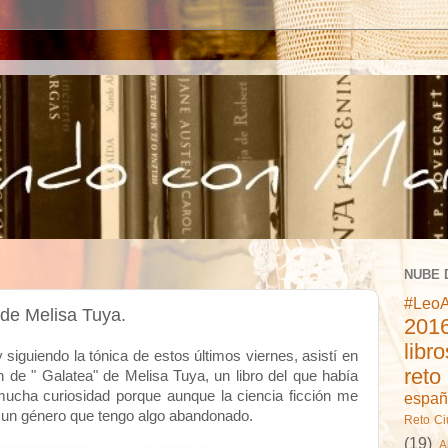
NUBE 
#LeoA
 de Melisa Tuya.
2016
libr
 siguiendo la tónica de estos últimos viernes, asistí en
reto
 de " Galatea" de Melisa Tuya, un libro del que había
 mucha curiosidad porque aunque la ciencia ficción me
españ
 un género que tengo algo abandonado.
Reto C
(19)
A