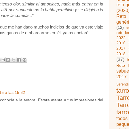
intenso olor, similar al amoniaco, nada más entrar en la
reto 
aiR por supuesto no lo había percibido y se dirigió a la
(2020
arar la comida..."
Reto
genér
nque me han dado muchos indicios de que va este viaje
(12)
re
reto l
has ganas de embarcarme en él, ya os contaré...
2022
2016
2017
2018.
(37)
r
Reto l
sabue
2017
Serend
tarr
5 a las 15:32
Tarr
 conocía a la autora. Estaré atenta a tus impresiones del
Tarr
tarr
todo
peque