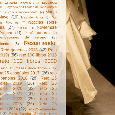
s España provincia a provincia
15)
Leyendo en El salon de Jane Austen
Marzo
ro de cocina recomendado
(4)
Mayo
(19)
Mes del Amor
(5)
Mis
Noticias sobre
res Favoritos
(4)
ura
(27)
Noviembre
Noticias.
(1)
Octubre
(14)
Poesía del mes
(2)
mendaciones de verano
(9)
Resumiendo.
iendo
(8)
Reto genérico 2018
(42)
Reto
2019)
(56)
reto 100 libros 2018
reto 100 libros 2020
reto 12 meses doce libros 2017
eto 25 españoles 2017.
(26)
reto
spañoles 2018
(28)
Reto 25
ñoles 2019
(26)
Reto 25
ñoles 2020
(32)
reto 25
ñoles 2021
(31)
reto 25
ñoles 2022
(25)
reto 25
ñoles 2023
(26)
Reto 25
oles 2024
(22)
reto 25 españoles
(12)
Reto Agatha Christie (reto