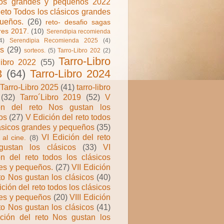
cos grandes y pequeños 2022
eto Todos los clásicos grandes
ueños.
(26)
reto- desafio sagas
ares 2017.
(10)
Serendipia recomienda
4)
Serendipia Recomienda 2025
(4)
os
(29)
sorteos.
(5)
Tarro-Libro 202
(2)
Tarro-Libro
libro 2022
(55)
3
(64)
Tarro-Libro 2024
Tarro-Libro 2025
(41)
tarro-libro
(32)
Tarro´Libro 2019
(52)
V
ón del reto Nos gustan los
os
(27)
V Edición del reto todos
lásicos grandes y pequeños
(35)
VI Edición del reto
al cine.
(8)
ustan los clásicos
(33)
VI
ón del reto todos los clásicos
es y pequeños.
(27)
VII Edición
to Nos gustan los clásicos
(40)
ición del reto todos los clásicos
es y pequeños
(20)
VIII Edición
to Nos gustan los clásicos
(41)
ción del reto Nos gustan los