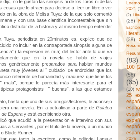
ijo, no le gustan las sinopsis ni de los libros ni de las
Leemo
as cosas que lo atraen para decirse a leer un libro o ver
2021
(
ado en la obra de Melisa Tuya: de la que solo comentó
(2)
Lib
(28)
mana y con una base científica incontestable que sin
ífico disfrutar de la historia y al mismo tiempo entender
Escrito
literat
(38)
sa Tuya, periodista en 20minutos es, explico que de
cidido no incluir en la contraportada sinopsis alguna de
Reco
ocencia" ( la expresión es mía) del lector ante lo que va
Resum
solamente que en la novela se habla de viajes
(83)
anos genéricamente preparados para habitar mundos
100 (
neta muy jóvenes al " cuidado" de androides que los
(56)
l único referente de humanidad y madurez que tiene los
(65)
 " mala", porque le parecía más interesante para el
r
s típicas protagonistas " buenas", a las que estamos
(10)
25 e
espa
ato, hasta que uno de sus amigos/lectores, le aconsejó
espa
biera una novela. En la actualidad a parte de
Galatea
espa
a de Espera
y está escribiendo otra.
espa
licó que acudió a la presentación e intervino con sus
espa
cias a Cervantes , por el titulo de la novela, a un mundo
españ
t o Blade Runner.
2025
ltar que tanto la escritora, como la editorial Lapsue