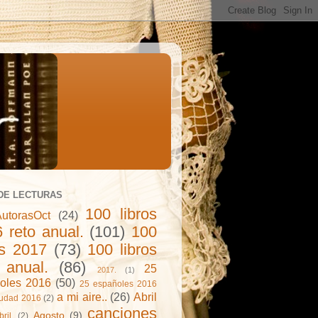
DE LECTURAS
100 libros
utorasOct
(24)
 reto anual.
(101)
100
os 2017
(73)
100 libros
 anual.
(86)
25
2017.
(1)
oles 2016
(50)
25 españoles 2016
a mi aire..
(26)
Abril
iudad 2016
(2)
canciones
Agosto
(9)
bril.
(2)