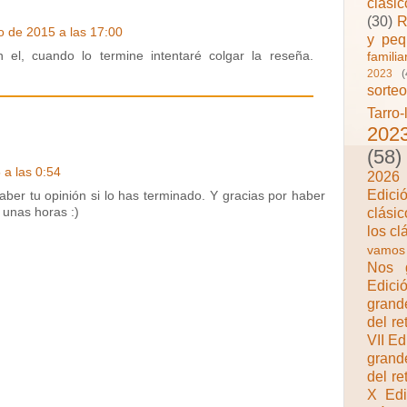
clási
(30)
R
 de 2015 a las 17:00
y peq
n el, cuando lo termine intentaré colgar la reseña.
famili
2023
(
sorte
Tarro-
202
(58)
 a las 0:54
2026
Edici
ber tu opinión si lo has terminado. Y gracias por haber
clásic
 unas horas :)
los c
vamos 
Nos g
Edici
grand
del re
VII Ed
grand
del re
X Edi