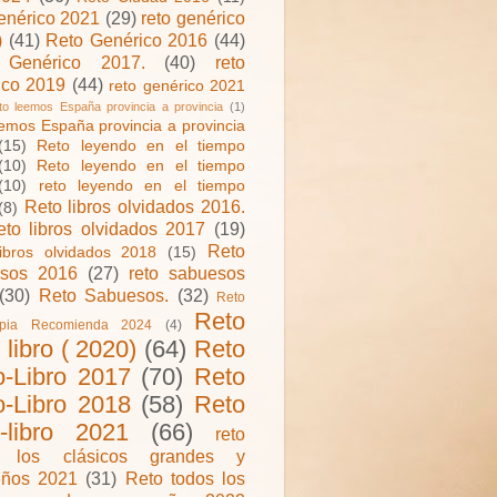
genérico 2021
(29)
reto genérico
)
(41)
Reto Genérico 2016
(44)
 Genérico 2017.
(40)
reto
ico 2019
(44)
reto genérico 2021
to leemos España provincia a provincia
(1)
eemos España provincia a provincia
(15)
Reto leyendo en el tiempo
(10)
Reto leyendo en el tiempo
(10)
reto leyendo en el tiempo
Reto libros olvidados 2016.
(8)
eto libros olvidados 2017
(19)
Reto
ibros olvidados 2018
(15)
sos 2016
(27)
reto sabuesos
(30)
Reto Sabuesos.
(32)
Reto
Reto
ipia Recomienda 2024
(4)
o libro ( 2020)
(64)
Reto
o-Libro 2017
(70)
Reto
o-Libro 2018
(58)
Reto
o-libro 2021
(66)
reto
s los clásicos grandes y
ños 2021
(31)
Reto todos los