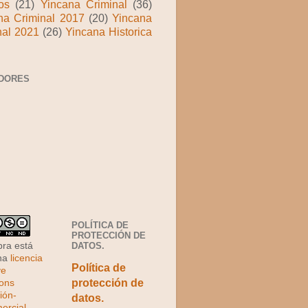
os
(21)
Yincana Criminal
(36)
na Criminal 2017
(20)
Yincana
nal 2021
(26)
Yincana Historica
DORES
POLÍTICA DE
PROTECCIÓN DE
DATOS.
bra está
una
licencia
Política de
ve
protección de
ons
ión-
datos.
rcial-