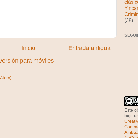
clásic
Yinca
Crimi
(38)
SEGUI
Inicio
Entrada antigua
versión para móviles
(Atom)
Este o
bajo 
Creati
Comm
Atribuc
NoCome