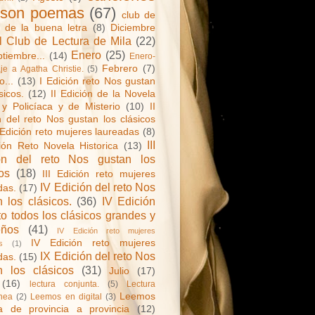
 son poemas
(67)
club de
a de la buena letra
(8)
Diciembre
l Club de Lectura de Mila
(22)
Enero
(25)
tiembre...
(14)
Enero-
Febrero
(7)
e a Agatha Christie.
(5)
o...
(13)
I Edición reto Nos gustan
sicos.
(12)
II Edición de la Novela
y Policíaca y de Misterio
(10)
II
n del reto Nos gustan los clásicos
 Edición reto mujeres laureadas
(8)
III
ción Reto Novela Historica
(13)
ón del reto Nos gustan los
os
(18)
III Edición reto mujeres
IV Edición del reto Nos
das.
(17)
 los clásicos.
(36)
IV Edición
to todos los clásicos grandes y
eños
(41)
IV Edición reto mujeres
IV Edición reto mujeres
s
(1)
IX Edición del reto Nos
das.
(15)
n los clásicos
(31)
Julio
(17)
(16)
lectura conjunta.
(5)
Lectura
Leemos
nea
(2)
Leemos en digital
(3)
a de provincia a provincia
(12)