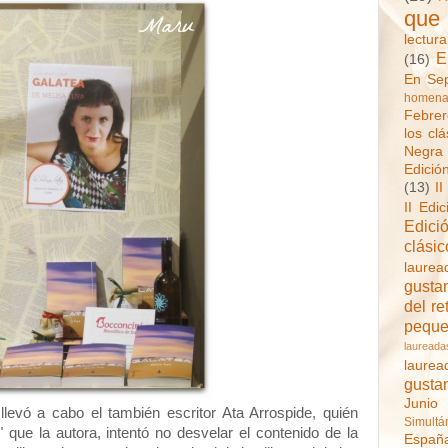
que
lectur
E
(16)
En Sep
homenaj
Febrer
los clá
Negra 
Edició
(13)
II
II Edi
Edici
clásic
laurea
gustan
del re
pequ
laureada
laurea
gusta
Junio
llevó a cabo el también escritor Ata Arrospide, quién
Simultá
que la autora, intentó no desvelar el contenido de la
Españ