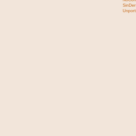
SinDer
Unpor