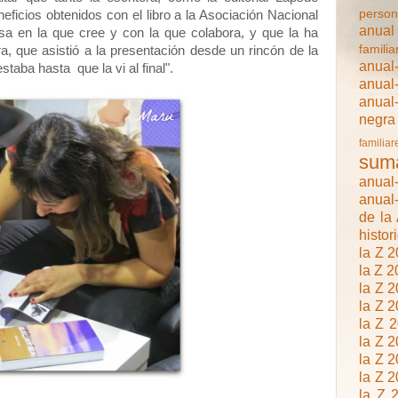
person
eficios obtenidos con el libro a la Asociación Nacional
anual
a en la que cree y con la que colabora, y que la ha
famili
a, que asistió a la presentación desde un rincón de la
anual
staba hasta que la vi al final".
anual
anua
negra
familiar
sum
anual-
anual-
de la
histor
la Z 
la Z 2
la Z 
la Z 
la Z 
la Z 
la Z 
la Z 
la Z 