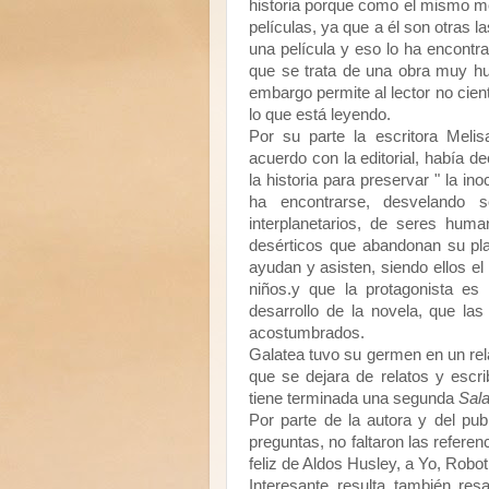
historia porque como el mismo me d
películas, ya que a él son otras l
una película y eso lo ha encontr
que se trata de una obra muy hu
embargo permite al lector no cient
lo que está leyendo.
Por su parte la escritora Meli
acuerdo con la editorial, había de
la historia para preservar " la in
ha encontrarse, desvelando 
interplanetarios, de seres hum
desérticos que abandonan su pla
ayudan y asisten, siendo ellos e
niños.y que la protagonista es
desarrollo de la novela, que la
acostumbrados.
Galatea tuvo su germen en un rel
que se dejara de relatos y escri
tiene terminada una segunda
Sal
Por parte de la autora y del pub
preguntas, no faltaron las referen
feliz de Aldos Husley, a Yo, Robo
Interesante resulta también resa