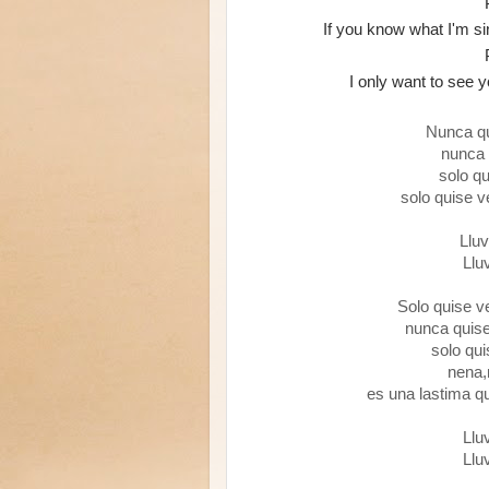
If you know what I'm si
I only want to see y
Nunca qu
nunca 
solo q
solo quise v
Llu
Llu
Solo quise v
nunca quise
solo qu
nena,
es una lastima q
Llu
Llu