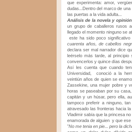
que experimenta: amor, vergüenz
dudas...Dentro del marco de una h
las puertas a la vida adulta...
Análisis de la novela y opinión
un grupo de caballeros rusos 
llegado el momento ninguno se at
este ha sido poco significativo
cuarenta años, de cabellos neg
declara ser mal narrador dice q
leérselo más tarde, al principi
convencerlos y quince días desp
Así les cuenta que cuando tení
Universidad, conoció a la her
veintiún años de quien se enamo
Zassekine, una mujer pobre y v
horas se paseaban por su casa, 
capitán y un húsar, pero ella, 
tampoco preferir a ninguno, tan
atravesado las fronteras hacia la
Vladimir sabía que la princesa n
enamorada de alguien y que ese a
"
No me tenia en pie... pero la dich