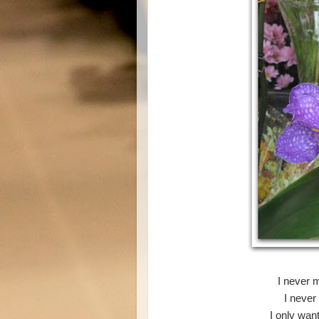
I never 
I never
I only wan