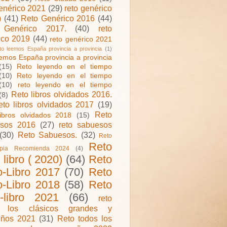
genérico 2021
(29)
reto genérico
)
(41)
Reto Genérico 2016
(44)
 Genérico 2017.
(40)
reto
ico 2019
(44)
reto genérico 2021
to leemos España provincia a provincia
(1)
eemos España provincia a provincia
(15)
Reto leyendo en el tiempo
(10)
Reto leyendo en el tiempo
(10)
reto leyendo en el tiempo
Reto libros olvidados 2016.
(8)
eto libros olvidados 2017
(19)
Reto
ibros olvidados 2018
(15)
sos 2016
(27)
reto sabuesos
(30)
Reto Sabuesos.
(32)
Reto
Reto
ipia Recomienda 2024
(4)
o libro ( 2020)
(64)
Reto
o-Libro 2017
(70)
Reto
o-Libro 2018
(58)
Reto
o-libro 2021
(66)
reto
s los clásicos grandes y
ños 2021
(31)
Reto todos los