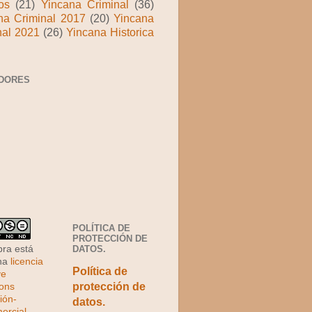
os
(21)
Yincana Criminal
(36)
na Criminal 2017
(20)
Yincana
nal 2021
(26)
Yincana Historica
DORES
POLÍTICA DE
PROTECCIÓN DE
DATOS.
bra está
una
licencia
Política de
ve
protección de
ons
ión-
datos.
rcial-