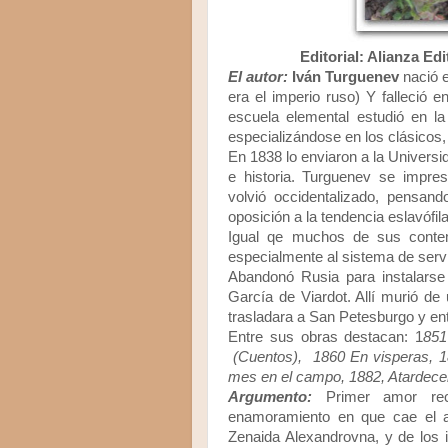
Editorial: Alianza Ed
El autor:
Iván Turguenev
nació 
era el imperio ruso) Y falleció
escuela elemental estudió en l
especializándose en los clásicos, l
En 1838 lo enviaron a la Universid
e historia. Turguenev se impre
volvió occidentalizado, pensan
oposición a la tendencia eslavófil
Igual qe muchos de sus conte
especialmente al sistema de ser
Abandonó Rusia para instalarse
García de Viardot. Allí murió d
trasladara a San Petesburgo y en
Entre sus obras destacan: 1
851
(Cuentos), 1860 En visperas, 1
mes en el campo, 1882, Atardecer
Argumento:
Primer amor reco
enamoramiento en que cae el ad
Zenaida Alexandrovna, y de los 