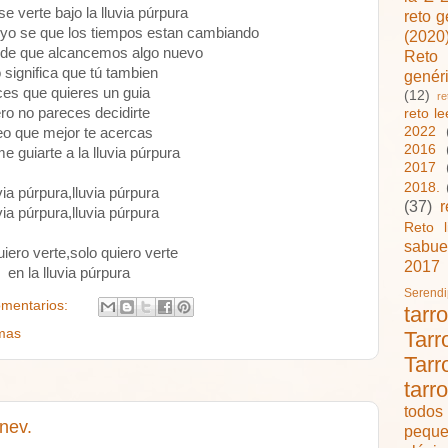
se verte bajo la lluvia púrpura
reto 
,yo se que los tiempos estan cambiando
(2020
 de que alcancemos algo nuevo
Reto
 significa que tú tambien
genér
ces que quieres un guia
(12)
re
ro no pareces decidirte
reto l
2022
eo que mejor te acercas
2016
e guiarte a la lluvia púrpura
2017
2018.
via púrpura,lluvia púrpura
(37)
r
via púrpura,lluvia púrpura
Reto l
sabue
uiero verte,solo quiero verte
2017
en la lluvia púrpura
Serend
omentarios:
tarr
mas
Tarr
Tarr
tarr
todo
nev.
peque