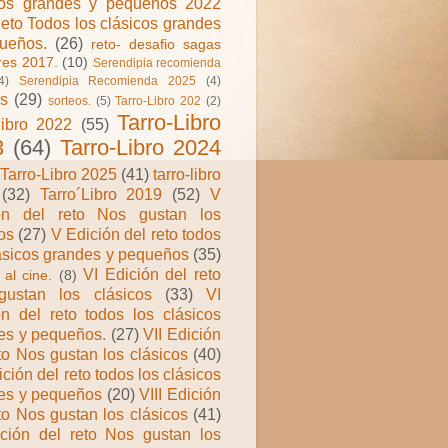
cos grandes y pequeños 2022
eto Todos los clásicos grandes
ueños.
(26)
reto- desafio sagas
ares 2017.
(10)
Serendipia recomienda
4)
Serendipia Recomienda 2025
(4)
os
(29)
sorteos.
(5)
Tarro-Libro 202
(2)
Tarro-Libro
libro 2022
(55)
3
(64)
Tarro-Libro 2024
Tarro-Libro 2025
(41)
tarro-libro
(32)
Tarro´Libro 2019
(52)
V
ón del reto Nos gustan los
os
(27)
V Edición del reto todos
lásicos grandes y pequeños
(35)
VI Edición del reto
al cine.
(8)
ustan los clásicos
(33)
VI
ón del reto todos los clásicos
es y pequeños.
(27)
VII Edición
to Nos gustan los clásicos
(40)
ición del reto todos los clásicos
es y pequeños
(20)
VIII Edición
to Nos gustan los clásicos
(41)
ción del reto Nos gustan los