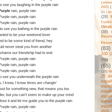
Leemo
o see you laughing in the purple rain
2021
(
Purple
rain, purple rain
(2)
Lib
(28)
Purple rain, purple rain
Escrito
Purple rain, purple rain
literat
to see you bathing in the purple rain
(38)
anted to be your weekend lover
Reco
ed to be some kind of friend, hey
Resum
uld never steal you from another
(83)
a shame our friendship had to end
100 (
Purple rain, purple rain
(56)
(65)
Purple rain, purple rain
r
Purple rain, purple rain
(10)
25 e
to see you underneath the purple rain
espa
, I know, I know times are changin'
espa
h out for something new, that means you too
espa
der, but you can't seem to make up your mind
espa
espa
lose it and let me guide you to the purple rain
españ
Purple rain, purple rain
2025