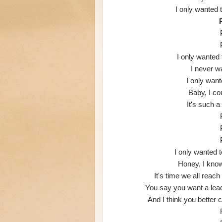
I only wanted t
I only wanted 
I never w
I only want
Baby, I co
It's such 
I only wanted 
Honey, I know
It's time we all reac
You say you want a lea
And I think you better c