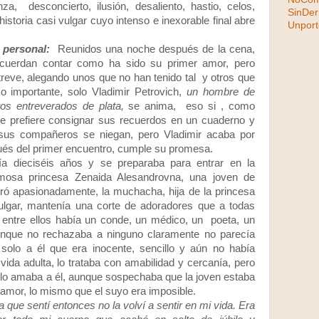
a, desconcierto, ilusión, desaliento, hastio, celos,
SinDer
istoria casi vulgar cuyo intenso e inexorable final abre
Unpor
 personal:
Reunidos una noche después de la cena,
acuerdan contar como ha sido su primer amor, pero
reve, alegando unos que no han tenido tal y otros que
 o importante, solo Vladimir Petrovich,
un hombre de
ros entreverados de plata,
se anima, eso si , como
ue prefiere consignar sus recuerdos en un cuaderno y
o sus compañeros se niegan, pero Vladimir acaba por
ués del primer encuentro, cumple su promesa.
a dieciséis años y se preparaba para entrar en la
mosa princesa Zenaida Alesandrovna, una joven de
ró apasionadamente, la muchacha, hija de la princesa
ulgar, mantenía una corte de adoradores que a todas
entre ellos había un conde, un médico, un poeta, un
aunque no rechazaba a ninguno claramente no parecía
 solo a él que era inocente, sencillo y aún no había
 vida adulta, lo trataba con amabilidad y cercanía, pero
o lo amaba a él, aunque sospechaba que la joven estaba
mor, lo mismo que el suyo era imposible.
a que sentí entonces no la volví a sentir en mi vida. Era