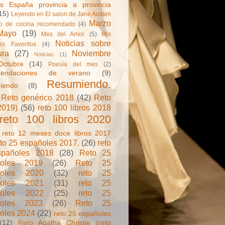
s España provincia a provincia
15)
Leyendo en El salon de Jane Austen
Marzo
ro de cocina recomendado
(4)
Mayo
(19)
Mes del Amor
(5)
Mis
Noticias sobre
res Favoritos
(4)
ura
(27)
Noviembre
Noticias.
(1)
Octubre
(14)
Poesía del mes
(2)
mendaciones de verano
(9)
Resumiendo.
iendo
(8)
Reto genérico 2018
(42)
Reto
2019)
(56)
reto 100 libros 2018
reto 100 libros 2020
reto 12 meses doce libros 2017
eto 25 españoles 2017.
(26)
reto
spañoles 2018
(28)
Reto 25
ñoles 2019
(26)
Reto 25
ñoles 2020
(32)
reto 25
ñoles 2021
(31)
reto 25
ñoles 2022
(25)
reto 25
ñoles 2023
(26)
Reto 25
oles 2024
(22)
reto 25 españoles
(12)
Reto Agatha Christie (reto