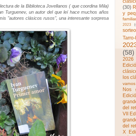
clási
ctura de la Biblioteca Jovellanos ( que coordina Mila)
(30)
R
 Turguenev, un autor del que leí hace muchos años
y peq
mis "autores clásicos rusos", una interesante sorpresa
famili
2023
(
sorte
Tarro-
202
(58)
2026
Edici
clásic
los c
vamos 
Nos g
Edici
grand
del re
VII Ed
grand
del re
X Edi