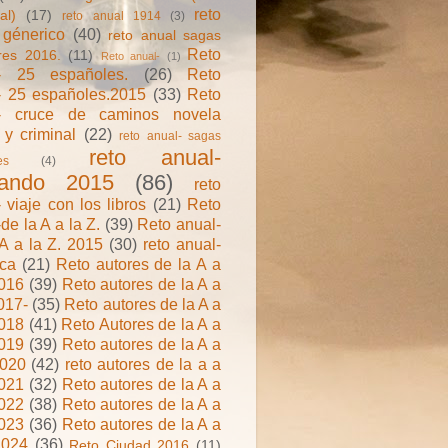
reto
al)
(17)
reto anual 1914
(3)
 génerico
(40)
reto anual sagas
Reto
ares 2016.
(11)
Reto anual-
(1)
- 25 españoles.
(26)
Reto
- 25 españoles.2015
(33)
Reto
l- cruce de caminos novela
 y criminal
(22)
reto anual- sagas
reto anual-
es
(4)
ando 2015
(86)
reto
 viaje con los libros
(21)
Reto
de la A a la Z.
(39)
Reto anual-
 A a la Z. 2015
(30)
reto anual-
ica
(21)
Reto autores de la A a
2016
(39)
Reto autores de la A a
017-
(35)
Reto autores de la A a
2018
(41)
Reto Autores de la A a
2019
(39)
Reto autores de la A a
2020
(42)
reto autores de la a a
2021
(32)
Reto autores de la A a
2022
(38)
Reto autores de la A a
2023
(36)
Reto autores de la A a
2024
(36)
Reto Ciudad 2016
(11)