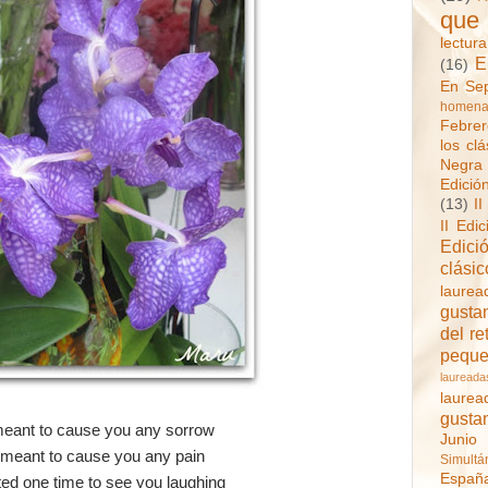
que
lectur
E
(16)
En Sep
homenaj
Febrer
los clá
Negra 
Edició
(13)
II
II Edi
Edici
clásic
laurea
gustan
del re
pequ
laureada
laurea
gusta
meant to cause you any sorrow
Junio
 meant to cause you any pain
Simultá
Españ
ted one time to see you laughing