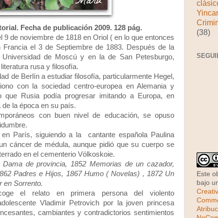
clásic
Yinca
Crimi
itorial. Fecha de publicación 2009. 128 pág.
(38)
el 9 de noviembre de 1818 en Oriol ( en lo que entonces
 en Francia el 3 de Septiembre de 1883. Después de la
SEGUI
a Universidad de Moscú y en la de San Petesburgo,
iteratura rusa y filosofía.
ad de Berlín a estudiar filosofía, particularmente Hegel,
siono con la sociedad centro-europea en Alemania y
do que Rusia podía progresar imitando a Europa, en
a de la época en su país.
mporáneos con buen nivel de educación, se opuso
vidumbre.
 en París, siguiendo a la cantante española Paulina
e un cáncer de médula, aunque pidió que su cuerpo se
terrado en el cementerio Vólkoskoie.
 Dama de provincia, 1852 Memorias de un cazador,
862 Padres e Hijos, 1867 Humo ( Novelas) , 1872 Un
Este o
bajo 
 en Sorrento.
Creati
ge el relato en primera persona del violento
Comm
olescente Vladimir Petrovich por la joven princesa
Atribuc
incesantes, cambiantes y contradictorios sentimientos
NoCome