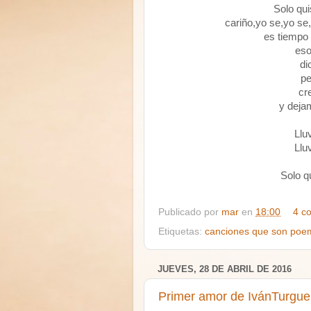
Solo qui
cariño,yo se,yo se
es tiempo
eso
di
pe
cr
y dejam
Llu
Llu
Solo q
Publicado por
mar
en
18:00
4 c
Etiquetas:
canciones que son poe
JUEVES, 28 DE ABRIL DE 2016
Primer amor de IvánTurgue