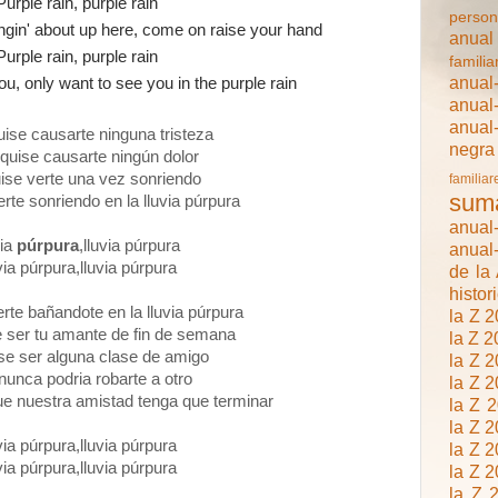
Purple rain, purple rain
person
ngin' about up here, come on raise your hand
anual
Purple rain, purple rain
famili
anual
ou, only want to see you in the purple rain
anual
anua
ise causarte ninguna tristeza
negra
quise causarte ningún dolor
uise verte una vez sonriendo
familiar
sum
erte sonriendo en la lluvia púrpura
anual-
via
púrpura
,lluvia púrpura
anual-
via púrpura,lluvia púrpura
de la
histor
erte bañandote en la lluvia púrpura
la Z 
 ser tu amante de fin de semana
la Z 2
ise ser alguna clase de amigo
la Z 
nunca podria robarte a otro
la Z 
ue nuestra amistad tenga que terminar
la Z 
la Z 
via púrpura,lluvia púrpura
la Z 
via púrpura,lluvia púrpura
la Z 
la Z 