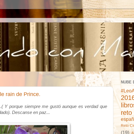
NUBE 
#LeoA
e rain de Prince.
2016
libr
..( Y porque siempre me gustó aunque es verdad que
reto
idado). Descanse en paz...
españ
Reto C
(19)
A