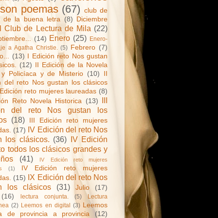
 son poemas
(67)
club de
a de la buena letra
(8)
Diciembre
l Club de Lectura de Mila
(22)
Enero
(25)
tiembre...
(14)
Enero-
Febrero
(7)
e a Agatha Christie.
(5)
o...
(13)
I Edición reto Nos gustan
sicos.
(12)
II Edición de la Novela
y Policíaca y de Misterio
(10)
II
n del reto Nos gustan los clásicos
 Edición reto mujeres laureadas
(8)
III
ción Reto Novela Historica
(13)
ón del reto Nos gustan los
os
(18)
III Edición reto mujeres
IV Edición del reto Nos
das.
(17)
 los clásicos.
(36)
IV Edición
to todos los clásicos grandes y
eños
(41)
IV Edición reto mujeres
IV Edición reto mujeres
s
(1)
IX Edición del reto Nos
das.
(15)
n los clásicos
(31)
Julio
(17)
(16)
lectura conjunta.
(5)
Lectura
Leemos
nea
(2)
Leemos en digital
(3)
a de provincia a provincia
(12)