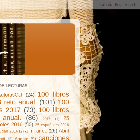
DE LECTURAS
100 libros
utorasOct
(24)
 reto anual.
(101)
100
os 2017
(73)
100 libros
 anual.
(86)
25
2017.
(1)
oles 2016
(50)
25 españoles 2016
a mi aire..
(26)
Abril
iudad 2016
(2)
canciones
Agosto
(9)
bril.
(2)